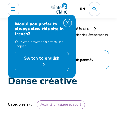
EN
Would you prefer to
always view this site in
Accueil
Bibliothèque, culture, sports et loisirs
french?
Programmation et inscription
Calendrier des événements
et activités
Danse créative
Your web browser is set to use
English.
Switch to english
Cet événement est passé.
Danse créative
Catégorie(s) :
Activité physique et sport