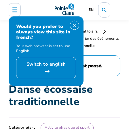
EN
Would you prefer to
always view this site in
Accueil
Bibliothèque, culture, sports et loisirs
french?
Programmation et inscription
Calendrier des événements
et activités
Danse écossaise traditionnelle
Your web browser is set to use
English.
Switch to english
Cet événement est passé.
Danse écossaise
traditionnelle
Catégorie(s) :
Activité physique et sport