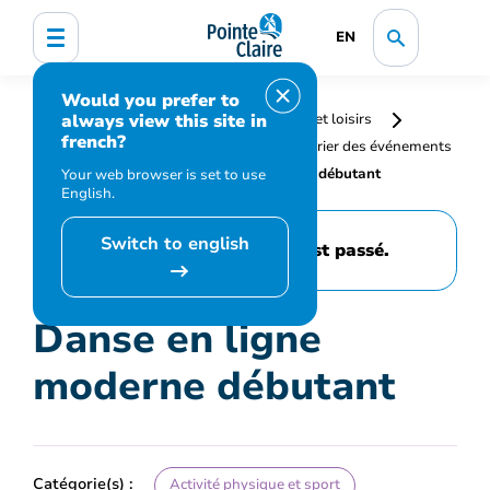
EN
Would you prefer to
always view this site in
Accueil
Bibliothèque, culture, sports et loisirs
french?
Programmation et inscription
Calendrier des événements
et activités
Danse en ligne moderne débutant
Your web browser is set to use
English.
Switch to english
Cet événement est passé.
Danse en ligne
moderne débutant
Catégorie(s) :
Activité physique et sport