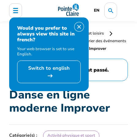
EN
Would you prefer to
always view this site in
Accueil
Bibliothèque, culture, sports et loisirs
french?
Programmation et inscription
Calendrier des événements
et activités
Danse en ligne moderne Improver
Your web browser is set to use
English.
Switch to english
Cet événement est passé.
Danse en ligne
moderne Improver
Catégorie(s) :
Activité physique et sport