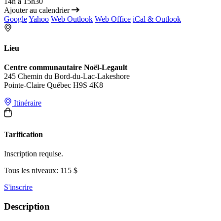
14h à 15h30
Ajouter au calendrier
Google
Yahoo
Web Outlook
Web Office
iCal & Outlook
Lieu
Centre communautaire Noël-Legault
245 Chemin du Bord-du-Lac-Lakeshore
Pointe-Claire Québec H9S 4K8
Itinéraire
Tarification
Inscription requise.
Tous les niveaux: 115 $
S'inscrire
Description