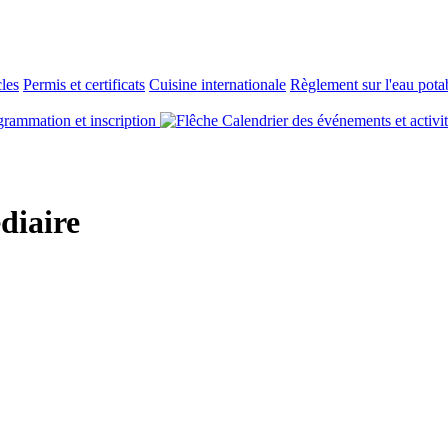
cles
Permis et certificats
Cuisine internationale
Règlement sur l'eau pota
rammation et inscription
Calendrier des événements et activi
diaire