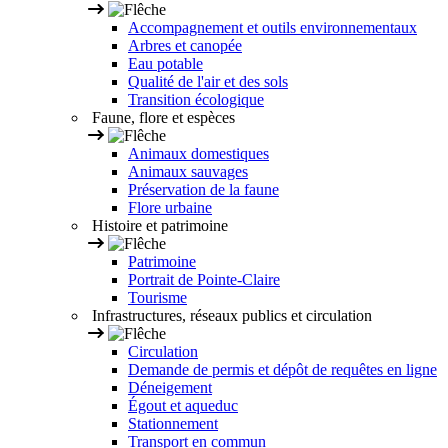
Accompagnement et outils environnementaux
Arbres et canopée
Eau potable
Qualité de l'air et des sols
Transition écologique
Faune, flore et espèces
Animaux domestiques
Animaux sauvages
Préservation de la faune
Flore urbaine
Histoire et patrimoine
Patrimoine
Portrait de Pointe-Claire
Tourisme
Infrastructures, réseaux publics et circulation
Circulation
Demande de permis et dépôt de requêtes en ligne
Déneigement
Égout et aqueduc
Stationnement
Transport en commun