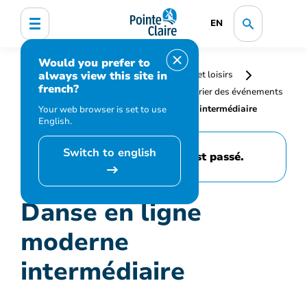
EN
Would you prefer to
always view this site in
Accueil
Bibliothèque, culture, sports et loisirs
french?
Programmation et inscription
Calendrier des événements
et activités
Danse en ligne moderne intermédiaire
Your web browser is set to use
English.
Switch to english
Cet événement est passé.
Danse en ligne
moderne
intermédiaire