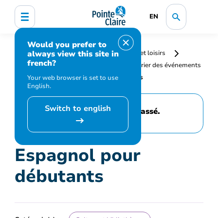
EN
Would you prefer to
always view this site in
Accueil
Bibliothèque, culture, sports et loisirs
french?
Programmation et inscription
Calendrier des événements
et activités
Espagnol pour débutants
Your web browser is set to use
English.
Switch to english
Cet événement est passé.
Espagnol pour
débutants