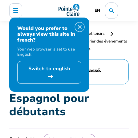
EN
Would you prefer to
always view this site in
Accueil
Bibliothèque, culture, sports et loisirs
french?
Programmation et inscription
Calendrier des événements
et activités
Espagnol pour débutants
Your web browser is set to use
English.
Switch to english
Cet événement est passé.
Espagnol pour
débutants