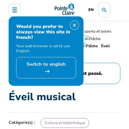
EN
Would you prefer to
always view this site in
Accueil
Bibliothèque, culture, sports et loisirs
french?
Programmation et inscription
Your web browser is set to use
Calendrier des événements et activités
Éveil
English.
musical
Switch to english
Cet événement est passé.
Éveil musical
Catégorie(s) :
Culture et bibliothèque