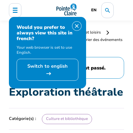
EN
Would you prefer to
always view this site in
Accueil
Bibliothèque, culture, sports et loisirs
french?
Programmation et inscription
Calendrier des événements
et activités
Exploration théâtrale
Your web browser is set to use
English.
Switch to english
Cet événement est passé.
Exploration théâtrale
Catégorie(s) :
Culture et bibliothèque