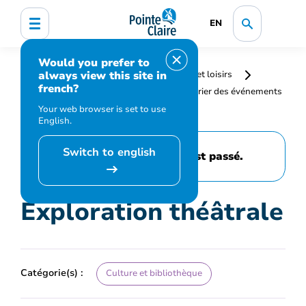
EN
Would you prefer to
always view this site in
Accueil
Bibliothèque, culture, sports et loisirs
french?
Programmation et inscription
Calendrier des événements
et activités
Exploration théâtrale
Your web browser is set to use
English.
Switch to english
Cet événement est passé.
Exploration théâtrale
Catégorie(s) :
Culture et bibliothèque