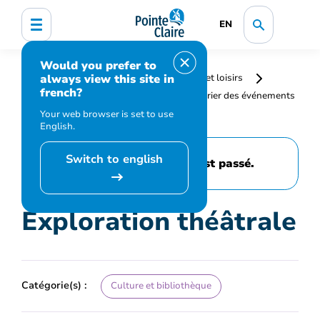
EN
Would you prefer to
always view this site in
Accueil
Bibliothèque, culture, sports et loisirs
french?
Programmation et inscription
Calendrier des événements
et activités
Exploration théâtrale
Your web browser is set to use
English.
Switch to english
Cet événement est passé.
Exploration théâtrale
Catégorie(s) :
Culture et bibliothèque