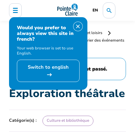
EN
Would you prefer to
always view this site in
Accueil
Bibliothèque, culture, sports et loisirs
french?
Programmation et inscription
Calendrier des événements
et activités
Exploration théâtrale
Your web browser is set to use
English.
Switch to english
Cet événement est passé.
Exploration théâtrale
Catégorie(s) :
Culture et bibliothèque