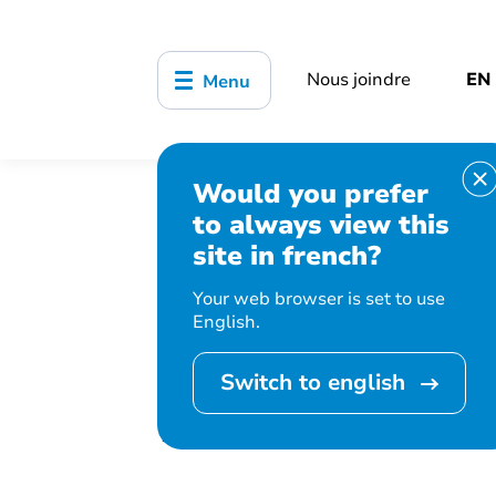
Nous joindre
EN
Menu
Would you prefer
Accueil
Bibliothèque, culture, sports
to always view this
Fête de fin d’été
site in french?
Your web browser is set to use
English.
Switch to english
Fête de fi