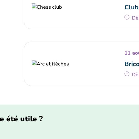
Club
Dè
11 ao
Brico
Dè
e été utile ?