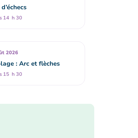
 d’échecs
s 14 h 30
ût 2026
lage : Arc et flèches
s 15 h 30