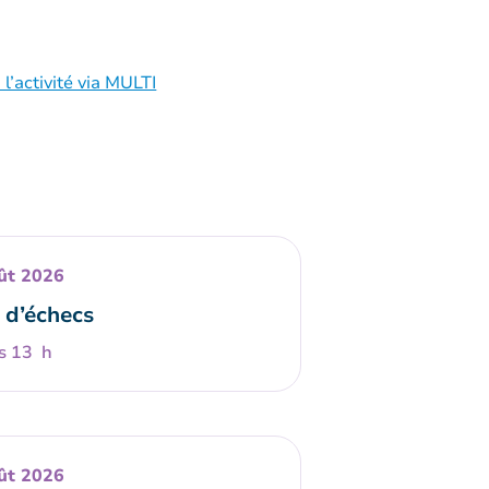
 l’activité via MULTI
ût 2026
 d’échecs
s 13 h
ût 2026