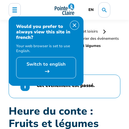
EN
Would you prefer to
always view this site in
Accueil
Bibliothèque, culture, sports et loisirs
french?
Programmation et inscription
Calendrier des événements
et activités
Heure du conte : Fruits et légumes
Your web browser is set to use
English.
Switch to english
Cet événement est passé.
Heure du conte :
Fruits et légumes