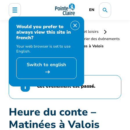
EN
Would you prefer to
always view this site in
Accueil
Bibliothèque, culture, sports et loisirs
french?
Programmation et inscription
Calendrier des événements
et activités
Heure du conte – Matinées à Valois
Your web browser is set to use
English.
Switch to english
Cet événement est passé.
Heure du conte –
Matinées à Valois