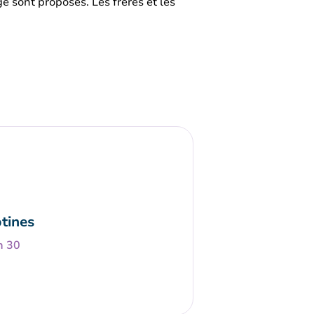
ge sont proposés. Les frères et les
tines
h 30