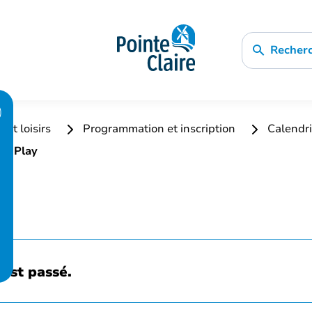
Recher
 et loisirs
Programmation et inscription
Calendri
nd Play
est passé.