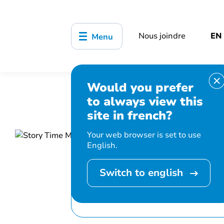
Nous joindre
EN
Menu
Would you prefer
Accueil
Bibliothèque, culture, sports
to always view this
Heures du conte – Story Time, Music a
site in french?
Your web browser is set to use
English.
Switch to english
Cet événement 