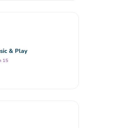
sic & Play
h 15