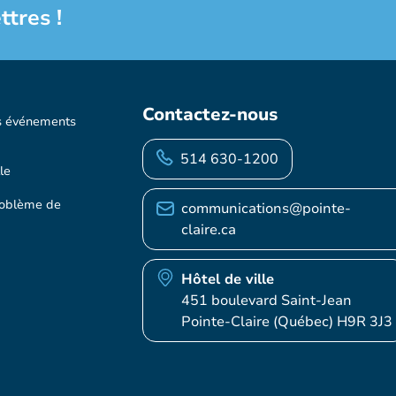
ttres !
Contactez-nous
s événements
514 630-1200
le
roblème de
communications@pointe-
claire.ca
Hôtel de ville
451 boulevard Saint-Jean
Pointe-Claire (Québec) H9R 3J3