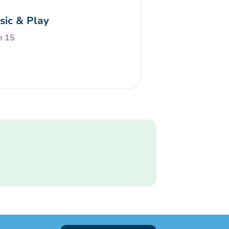
sic & Play
h 15