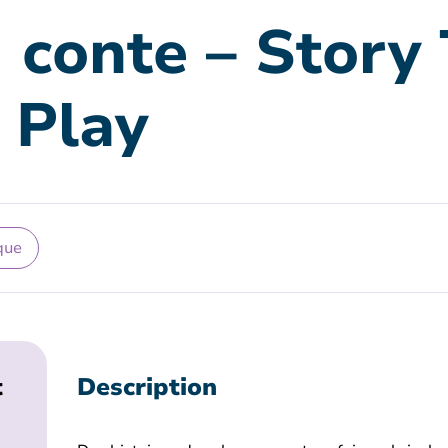
 conte – Story 
 Play
que
t
Description