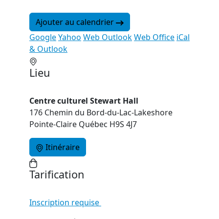
Ajouter au calendrier
Google
Yahoo
Web Outlook
Web Office
iCal
& Outlook
Lieu
Centre culturel Stewart Hall
176 Chemin du Bord-du-Lac-Lakeshore
Pointe-Claire Québec H9S 4J7
Itinéraire
Tarification
Inscription requise