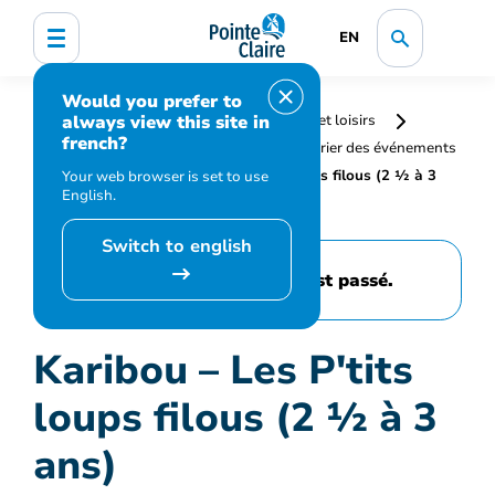
EN
Would you prefer to
always view this site in
Accueil
Bibliothèque, culture, sports et loisirs
french?
Programmation et inscription
Calendrier des événements
et activités
Karibou – Les P'tits loups filous (2 ½ à 3
Your web browser is set to use
English.
ans)
Switch to english
Cet événement est passé.
Karibou – Les P'tits
loups filous (2 ½ à 3
ans)