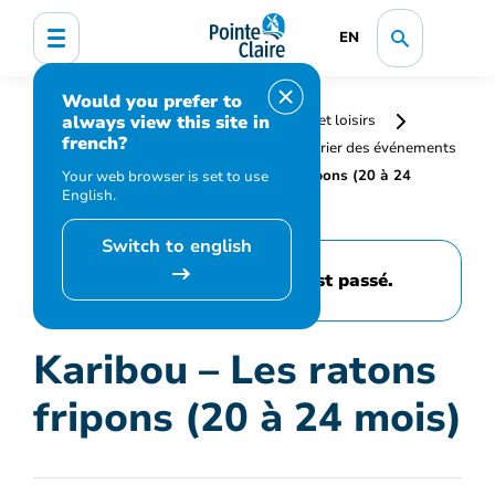
EN
Would you prefer to
always view this site in
Accueil
Bibliothèque, culture, sports et loisirs
french?
Programmation et inscription
Calendrier des événements
et activités
Karibou – Les ratons fripons (20 à 24
Your web browser is set to use
English.
mois)
Switch to english
Cet événement est passé.
Karibou – Les ratons
fripons (20 à 24 mois)