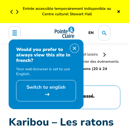
Entrée accessible temporairement indisponible au
×
Centre culturel Stewart Hall
EN
Would you prefer to
always view this site in
Accueil
Bibliothèque, culture, sports et loisirs
french?
Programmation et inscription
Calendrier des événements
et activités
Karibou – Les ratons fripons (20 à 24
Your web browser is set to use
English.
mois)
Switch to english
Cet événement est passé.
Karibou – Les ratons