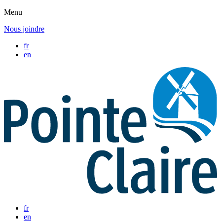
Menu
Nous joindre
fr
en
fr
en