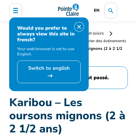
EN
Would you prefer to
always view this site in
Accueil
Bibliothèque, culture, sports et loisirs
french?
Programmation et inscription
Calendrier des événements
et activités
Karibou – Les oursons mignons (2 à 2 1/2
Your web browser is set to use
English.
ans)
Switch to english
Cet événement est passé.
Karibou – Les
oursons mignons (2 à
2 1/2 ans)