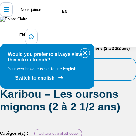
Nous joindre
EN
Accueil
Bibliothèque, culture, sports et loisirs
EN
Programmation et inscription
Calendrier des événements et
activités
Karibou – Les oursons mignons (2 à 2 1/2 ans)
Would you prefer to always view
this site in french?
Your web browser is set to use English.
Cet événement est passé.
Switch to english
Karibou – Les oursons
mignons (2 à 2 1/2 ans)
Catégorie(s) :
Culture et bibliothèque