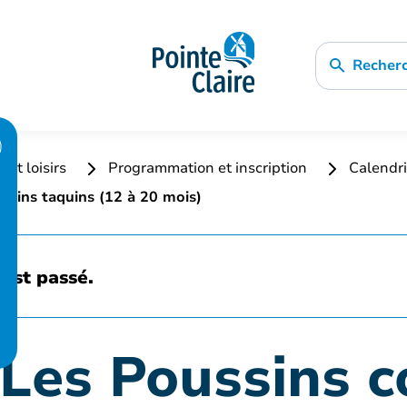
Recher
 et loisirs
Programmation et inscription
Calendri
Lapins taquins (12 à 20 mois)
est passé.
 Les Poussins c