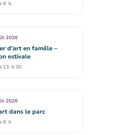
s 9 h
ût 2026
er d'art en famille –
on estivale
s 13 h 30
ût 2026
art dans le parc
s 9 h