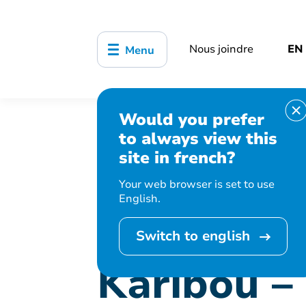
Nous joindre
EN
Menu
Would you prefer
Accueil
Bibliothèque, culture, sports
to always view this
Karibou – Les Poussins coquins et les 
site in french?
Your web browser is set to use
English.
Cet événement 
Switch to english
Karibou –