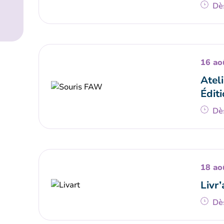
Dè
16 ao
Ateli
Éditi
Dè
18 ao
Livr’
Dè