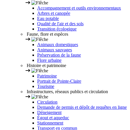
Accompagnement et outils environnementaux
Arbres et canopée
Eau potable
Qualité de l'air et des sols
Transition écologique
Faune, flore et espèces
Animaux domestiques
Animaux sauvages
Préservation de la faune
Flore urbaine
Histoire et patrimoine
Patrimoine
Portrait de Pointe-Claire
Tourisme
Infrastructures, réseaux publics et circulation
Circulation
Demande de permis et dépôt de requêtes en ligne
Déneigement
Égout et aqueduc
Stationnement
Transport en commun