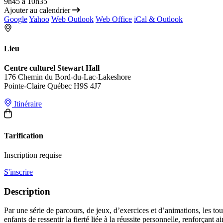
9h45 à 10h35
Ajouter au calendrier
Google
Yahoo
Web Outlook
Web Office
iCal & Outlook
Lieu
Centre culturel Stewart Hall
176 Chemin du Bord-du-Lac-Lakeshore
Pointe-Claire Québec H9S 4J7
Itinéraire
Tarification
Inscription requise
S'inscrire
Description
Par une série de parcours, de jeux, d’exercices et d’animations, les tout
enfants de ressentir la fierté liée à la réussite personnelle, renforçan