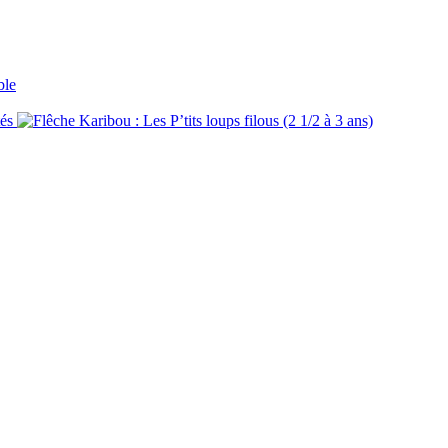
ble
tés
Karibou : Les P’tits loups filous (2 1/2 à 3 ans)