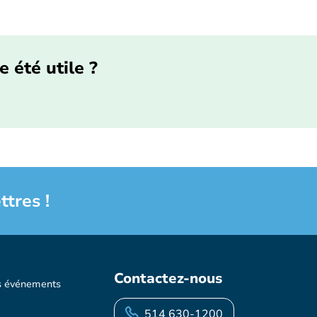
e été utile ?
ttres !
Contactez-nous
s événements
514 630-1200