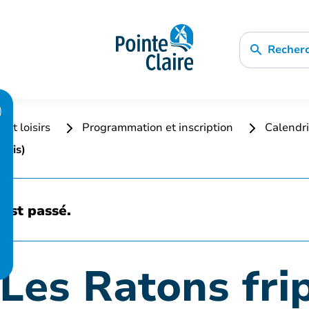
Recher
 et loisirs
Programmation et inscription
Calendri
mois)
est passé.
 Les Ratons fri