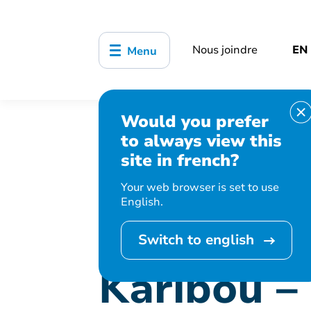
Nous joindre
EN
Menu
Would you prefer
Accueil
Bibliothèque, culture, sports
to always view this
Karibou – Les Ratons fripons (20 à 24 
site in french?
Your web browser is set to use
English.
Cet événement 
Switch to english
Karibou –