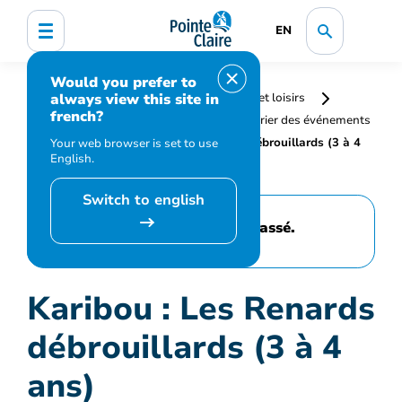
EN
Would you prefer to
always view this site in
Accueil
Bibliothèque, culture, sports et loisirs
french?
Programmation et inscription
Calendrier des événements
et activités
Karibou : Les Renards débrouillards (3 à 4
Your web browser is set to use
English.
ans)
Switch to english
Cet événement est passé.
Karibou : Les Renards
débrouillards (3 à 4
ans)