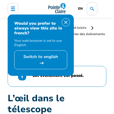
EN
Would you prefer to
always view this site in
Accueil
Bibliothèque, culture, sports et loisirs
french?
Programmation et inscription
Calendrier des événements
et activités
L’œil dans le télescope
Your web browser is set to use
English.
Switch to english
Cet événement est passé.
L’œil dans le
télescope