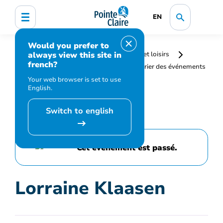
EN
Would you prefer to
always view this site in
Accueil
Bibliothèque, culture, sports et loisirs
french?
Programmation et inscription
Calendrier des événements
et activités
Lorraine Klaasen
Your web browser is set to use
English.
Switch to english
Cet événement est passé.
Lorraine Klaasen