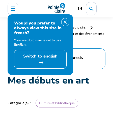
EN
Would you prefer to
always view this site in
Accueil
Bibliothèque, culture, sports et loisirs
french?
Programmation et inscription
Calendrier des événements
et activités
Mes débuts en art
Your web browser is set to use
English.
Switch to english
Cet événement est passé.
Mes débuts en art
Catégorie(s) :
Culture et bibliothèque