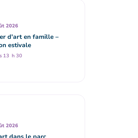
ût 2026
er d'art en famille –
on estivale
s 13 h 30
ût 2026
art dans le parc