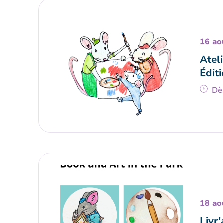
16 ao
Ateli
Éditi
Dè
18 ao
Livr’