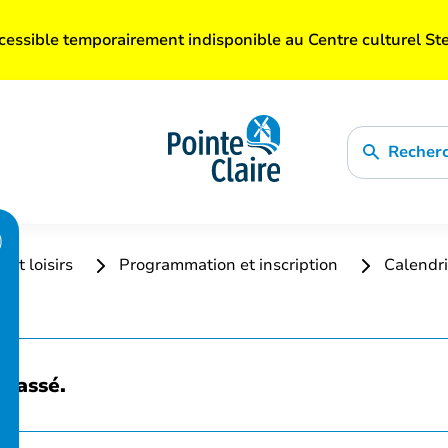
cessible temporairement indisponible au Centre culturel St
Recher
 et loisirs
Programmation et inscription
Calendri
 passé.