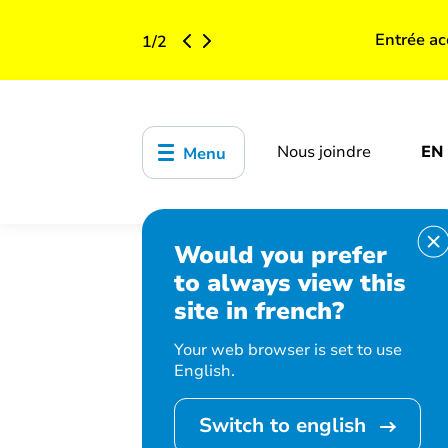
Entrée ac
1
/
2
Nous joindre
EN
Menu
Would you prefer
Accueil
Bibliothèque, culture, sports
to always view this
débuts en art
site in french?
Your web browser is set to use
English.
Cet événement est
Switch to english