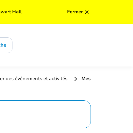
Mi
×
ewart Hall
Fermer
che
er des événements et activités
Mes