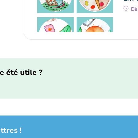
Dè
e été utile ?
ttres !