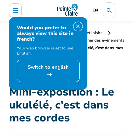
EN
Would you prefer to
always view this site in
Accueil
Bibliothèque, culture, sports et loisirs
french?
Programmation et inscription
Calendrier des événements
et activités
Mini-exposition : Le ukulélé, c’est dans mes
Your web browser is set to use
English.
cordes
Switch to english
Mini-exposition : Le
ukulélé, c’est dans
mes cordes