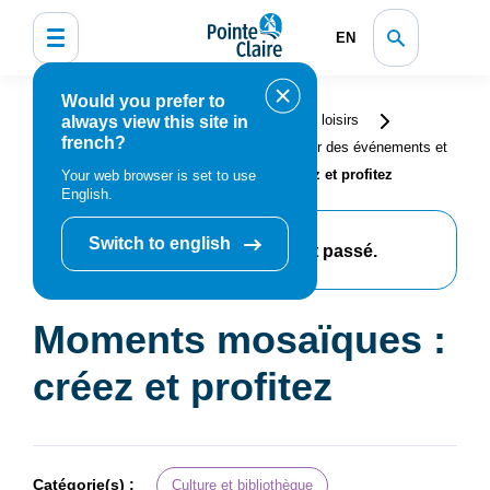
EN
Would you prefer to
Accueil
Bibliothèque, culture, sports et loisirs
always view this site in
french?
Programmation et inscription
Calendrier des événements et
activités
Moments mosaïques : créez et profitez
Your web browser is set to use
English.
Switch to english
Cet événement est passé.
Moments mosaïques :
créez et profitez
Catégorie(s) :
Culture et bibliothèque