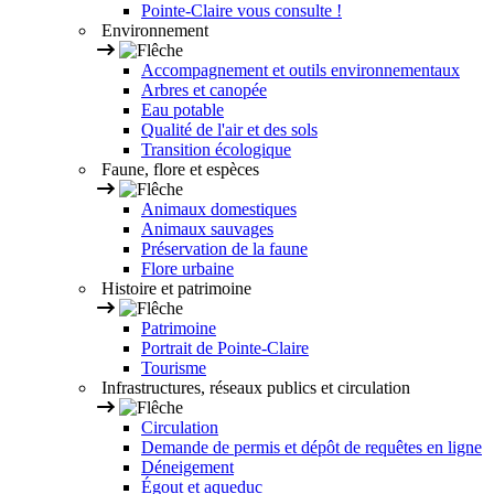
Pointe-Claire vous consulte !
Environnement
Accompagnement et outils environnementaux
Arbres et canopée
Eau potable
Qualité de l'air et des sols
Transition écologique
Faune, flore et espèces
Animaux domestiques
Animaux sauvages
Préservation de la faune
Flore urbaine
Histoire et patrimoine
Patrimoine
Portrait de Pointe-Claire
Tourisme
Infrastructures, réseaux publics et circulation
Circulation
Demande de permis et dépôt de requêtes en ligne
Déneigement
Égout et aqueduc