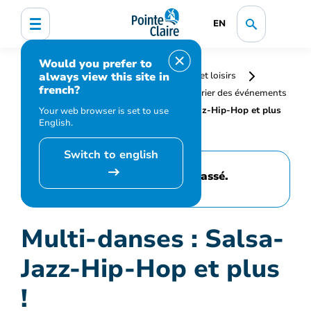
EN
Would you prefer to
always view this site in
Accueil
Bibliothèque, culture, sports et loisirs
french?
Programmation et inscription
Calendrier des événements
et activités
Multi-danses : Salsa-Jazz-Hip-Hop et plus
Your web browser is set to use
English.
!
Switch to english
Cet événement est passé.
Multi-danses : Salsa-
Jazz-Hip-Hop et plus
!