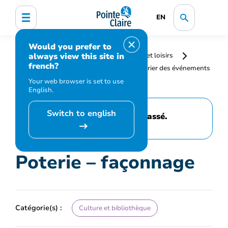
EN
Would you prefer to
always view this site in
Accueil
Bibliothèque, culture, sports et loisirs
french?
Programmation et inscription
Calendrier des événements
et activités
Poterie – façonnage
Your web browser is set to use
English.
Switch to english
Cet événement est passé.
Poterie – façonnage
Catégorie(s) :
Culture et bibliothèque