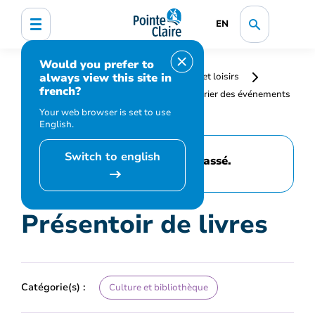
EN
Would you prefer to
always view this site in
Accueil
Bibliothèque, culture, sports et loisirs
french?
Programmation et inscription
Calendrier des événements
et activités
Présentoir de livres
Your web browser is set to use
English.
Switch to english
Cet événement est passé.
Présentoir de livres
Catégorie(s) :
Culture et bibliothèque