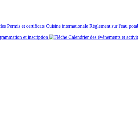
cles
Permis et certificats
Cuisine internationale
Règlement sur l'eau pota
rammation et inscription
Calendrier des événements et activi