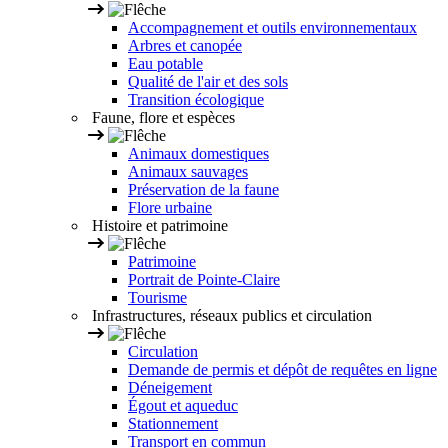
Accompagnement et outils environnementaux
Arbres et canopée
Eau potable
Qualité de l'air et des sols
Transition écologique
Faune, flore et espèces
Animaux domestiques
Animaux sauvages
Préservation de la faune
Flore urbaine
Histoire et patrimoine
Patrimoine
Portrait de Pointe-Claire
Tourisme
Infrastructures, réseaux publics et circulation
Circulation
Demande de permis et dépôt de requêtes en ligne
Déneigement
Égout et aqueduc
Stationnement
Transport en commun