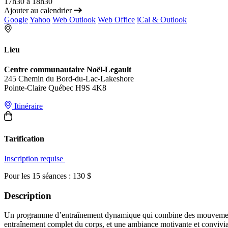
17h30 à 18h30
Ajouter au calendrier
Google
Yahoo
Web Outlook
Web Office
iCal & Outlook
Lieu
Centre communautaire Noël-Legault
245 Chemin du Bord-du-Lac-Lakeshore
Pointe-Claire Québec H9S 4K8
Itinéraire
Tarification
Inscription requise
Pour les 15 séances : 130 $
Description
Un programme d’entraînement dynamique qui combine des mouvements i
entraînement complet du corps, et une ambiance motivante et conviviale