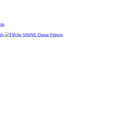
ble
tés
SHiNE Danse Fitness