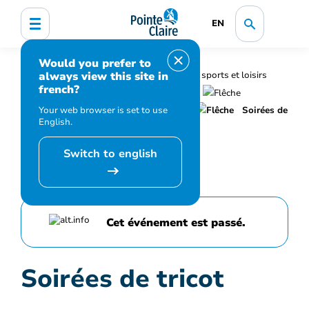
EN
Would you prefer to
always view this site in
Accueil
Bibliothèque, culture, sports et loisirs
french?
Programmation et inscription
Your web browser is set to use
Calendrier des événements et activités
Soirées de
English.
tricot
Switch to english
Cet événement est passé.
Soirées de tricot