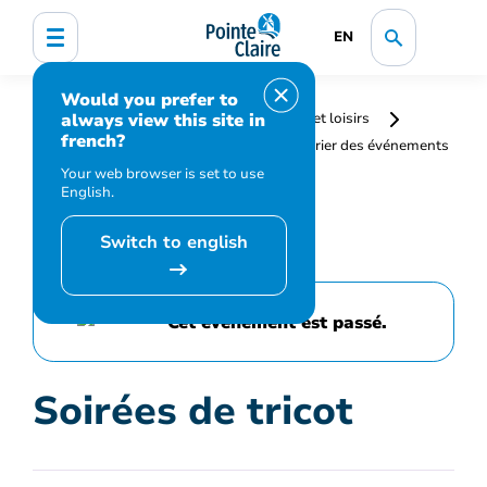
EN
Would you prefer to
always view this site in
Accueil
Bibliothèque, culture, sports et loisirs
french?
Programmation et inscription
Calendrier des événements
et activités
Soirées de tricot
Your web browser is set to use
English.
Switch to english
Cet événement est passé.
Soirées de tricot