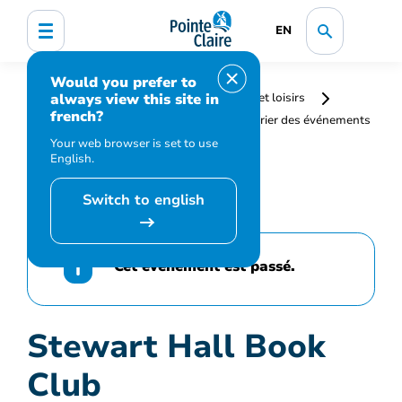
EN
Would you prefer to
always view this site in
Accueil
Bibliothèque, culture, sports et loisirs
french?
Programmation et inscription
Calendrier des événements
et activités
Stewart Hall Book Club
Your web browser is set to use
English.
Switch to english
Cet événement est passé.
Stewart Hall Book
Club