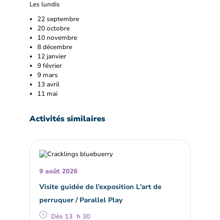
Les lundis
22 septembre
20 octobre
10 novembre
8 décembre
12 janvier
9 février
9 mars
13 avril
11 mai
Activités similaires
9 août 2026
Visite guidée de l’exposition L'art de
perruquer / Parallel Play
Dès 13 h 30