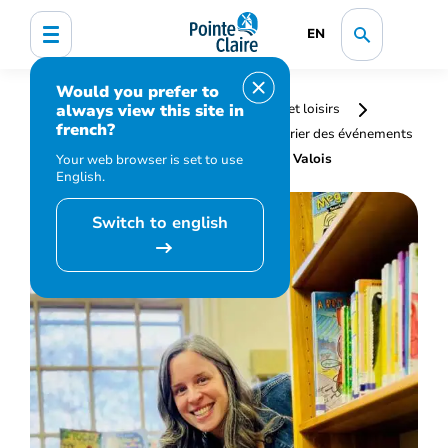
EN
Would you prefer to
always view this site in
Accueil
Bibliothèque, culture, sports et loisirs
french?
Programmation et inscription
Calendrier des événements
et activités
Story Time and Music at Valois
Your web browser is set to use
English.
Switch to english