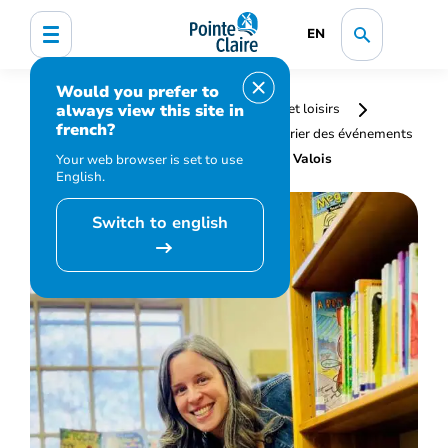
EN
Would you prefer to
always view this site in
Accueil
Bibliothèque, culture, sports et loisirs
french?
Programmation et inscription
Calendrier des événements
et activités
Story Time and Music at Valois
Your web browser is set to use
English.
Switch to english