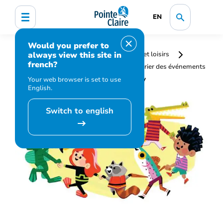
EN
Would you prefer to
always view this site in
Accueil
Bibliothèque, culture, sports et loisirs
french?
Programmation et inscription
Calendrier des événements
et activités
Story Time, Music & Play
Your web browser is set to use
English.
Switch to english