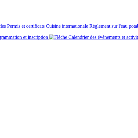
cles
Permis et certificats
Cuisine internationale
Règlement sur l'eau pota
rammation et inscription
Calendrier des événements et activi