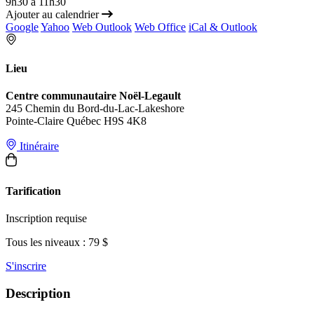
9h30 à 11h30
Ajouter au calendrier
Google
Yahoo
Web Outlook
Web Office
iCal & Outlook
Lieu
Centre communautaire Noël-Legault
245 Chemin du Bord-du-Lac-Lakeshore
Pointe-Claire Québec H9S 4K8
Itinéraire
Tarification
Inscription requise
Tous les niveaux : 79 $
S'inscrire
Description