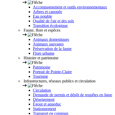
Accompagnement et outils environnementaux
Arbres et canopée
Eau potable
Qualité de l'air et des sols
Transition écologique
Faune, flore et espèces
Animaux domestiques
Animaux sauvages
Préservation de la faune
Flore urbaine
Histoire et patrimoine
Patrimoine
Portrait de Pointe-Claire
Tourisme
Infrastructures, réseaux publics et circulation
Circulation
Demande de permis et dépôt de requêtes en ligne
Déneigement
Égout et aqueduc
Stationnement
Transport en commun