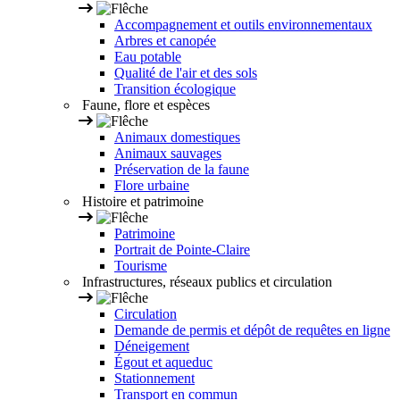
Accompagnement et outils environnementaux
Arbres et canopée
Eau potable
Qualité de l'air et des sols
Transition écologique
Faune, flore et espèces
Animaux domestiques
Animaux sauvages
Préservation de la faune
Flore urbaine
Histoire et patrimoine
Patrimoine
Portrait de Pointe-Claire
Tourisme
Infrastructures, réseaux publics et circulation
Circulation
Demande de permis et dépôt de requêtes en ligne
Déneigement
Égout et aqueduc
Stationnement
Transport en commun