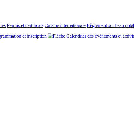
cles
Permis et certificats
Cuisine internationale
Règlement sur l'eau pota
rammation et inscription
Calendrier des événements et activi