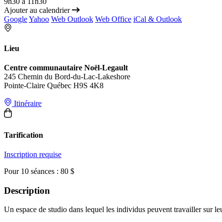
9h30 à 11h30
Ajouter au calendrier
Google
Yahoo
Web Outlook
Web Office
iCal & Outlook
Lieu
Centre communautaire Noël-Legault
245 Chemin du Bord-du-Lac-Lakeshore
Pointe-Claire Québec H9S 4K8
Itinéraire
Tarification
Inscription requise
Pour 10 séances : 80 $
Description
Un espace de studio dans lequel les individus peuvent travailler sur leu