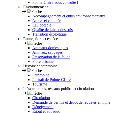
Pointe-Claire vous consulte !
Environnement
Accompagnement et outils environnementaux
Arbres et canopée
Eau potable
Qualité de l'air et des sols
Transition écologique
Faune, flore et espèces
Animaux domestiques
Animaux sauvages
Préservation de la faune
Flore urbaine
Histoire et patrimoine
Patrimoine
Portrait de Pointe-Claire
Tourisme
Infrastructures, réseaux publics et circulation
Circulation
Demande de permis et dépôt de requêtes en ligne
Déneigement
Égout et aqueduc