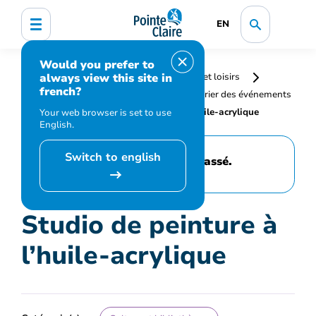
EN
Would you prefer to
always view this site in
Accueil
Bibliothèque, culture, sports et loisirs
french?
Programmation et inscription
Calendrier des événements
et activités
Studio de peinture à l’huile-acrylique
Your web browser is set to use
English.
Switch to english
Cet événement est passé.
Studio de peinture à
l’huile-acrylique