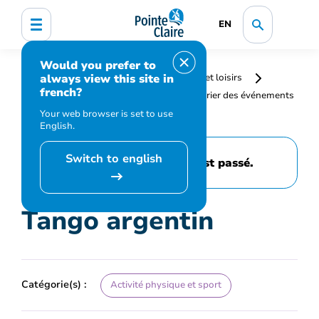
EN
Would you prefer to
always view this site in
Accueil
Bibliothèque, culture, sports et loisirs
french?
Programmation et inscription
Calendrier des événements
et activités
Tango argentin
Your web browser is set to use
English.
Switch to english
Cet événement est passé.
Tango argentin
Catégorie(s) :
Activité physique et sport